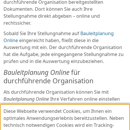
durchführende Organisation bereitgestellten
Dokumenten. Dort können Sie auch Ihre
Stellungnahme direkt abgeben – online und
rechtssicher.
Sobald Sie Ihre Stellungnahme auf
Bauleitplanung
Online
eingereicht haben, fließt diese in die
Auswertung mit ein. Der durchführende Organisation
hat die Aufgabe, jede eingegangene Stellungnahme zu
prüfen und in die Auswertung einzubeziehen.
Bauleitplanung Online
für
durchführende Organisation
Als durchführende Organisation können Sie mit
Bauleitplanung Online
Ihre Verfahren online einstellen
und die digitale Beteiligung kosteneffizient und
Diese Webseite verwendet Cookies, um Ihnen ein
medienbruchfrei durchführen.
Kontaktieren Sie uns
für
optimales Anwendungserlebnis bereitzustellen. Neben
weitere Informationen!
technisch notwendigen Cookies wird ein Tracking-