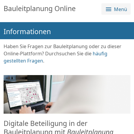
Sprungmenü
Direkt
Direkt
Bauleitplanung Online
Menü
Direkt
zur
zum
zum
Hauptnavigation
Inhalt
Login
springen
springen
Informationen
springen
Alle Planverfahren
Über die Plattform
Haben Sie Fragen zur Bauleitplanung oder zu dieser
Online-Plattform? Durchsuchen Sie die
häufig
gestellten Fragen
.
Digitale Beteiligung in der
Bauleitplanung mit
Bauleitplanung